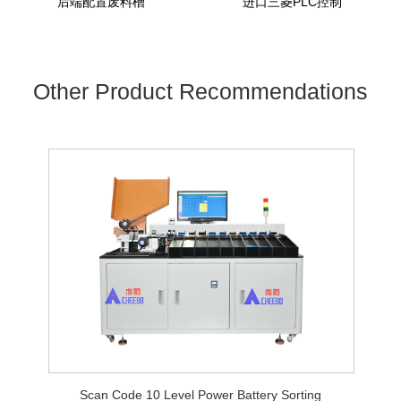
后端配置废料槽
进口三菱PLC控制
Other Product Recommendations
Scan Code 10 Level Power Battery Sorting